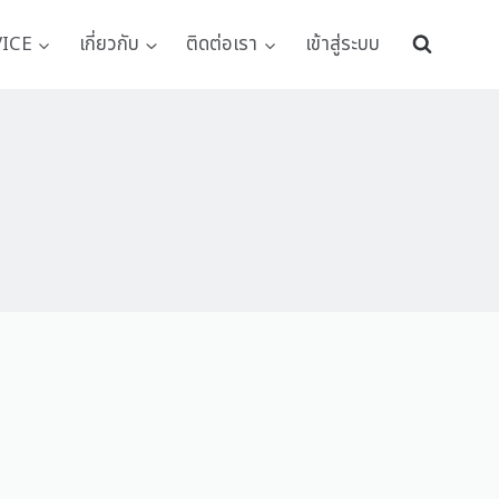
VICE
เกี่ยวกับ
ติดต่อเรา
เข้าสู่ระบบ