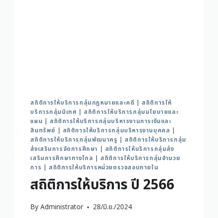
สถิติการให้บริการกลุ่มกฎหมายและคดี
|
สถิติการให้
บริการกลุ่มนิเทศ
|
สถิติการให้บริการกลุ่มนโยบายและ
แผน
|
สถิติการให้บริการกลุ่มบริหารงานการเงินและ
สินทรัพย์
|
สถิติการให้บริการกลุ่มบริหารงานบุคคล
|
สถิติการให้บริการกลุ่มพัฒนาครู
|
สถิติการให้บริการกลุ่ม
ส่งเสริมการจัดการศึกษา
|
สถิติการให้บริการกลุ่มส่ง
เสริมการศึกษาทางไกล
|
สถิติการให้บริการกลุ่มอำนวย
การ
|
สถิติการให้บริการหน่วยตรวจสอบภายใน
สถิติการให้บริการ ปี 2566
By
Administrator
28/มิ.ย./2024