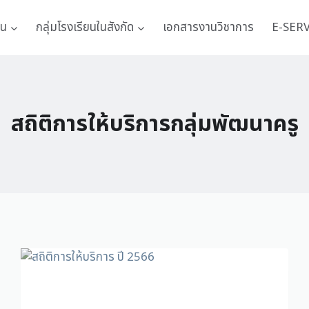
าน
กลุ่มโรงเรียนในสังกัด
เอกสารงานวิชาการ
E-SER
สถิติการให้บริการกลุ่มพัฒนาครู