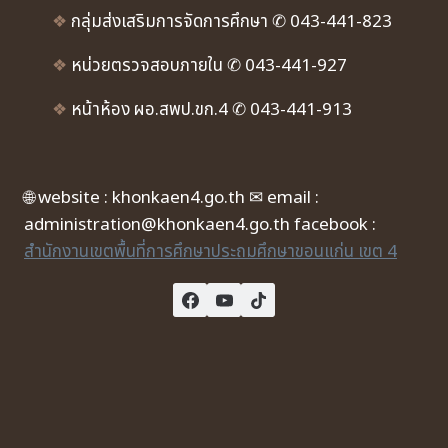
❖
กลุ่มส่งเสริมการจัดการศึกษา ✆ 043-441-823
❖
หน่วยตรวจสอบภายใน ✆ 043-441-927
❖
หน้าห้อง ผอ.สพป.ขก.4 ✆ 043-441-913
🌐 website : khonkaen4.go.th ✉ email :
administration@khonkaen4.go.th facebook :
สำนักงานเขตพื้นที่การศึกษาประถมศึกษาขอนแก่น เขต 4