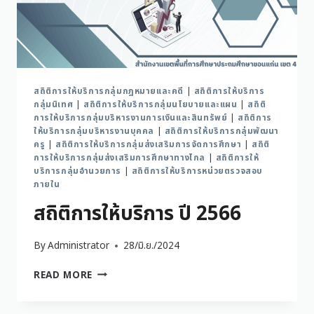
สถิติการให้บริการกลุ่มกฎหมายและคดี
|
สถิติการให้บริการ
กลุ่มนิเทศ
|
สถิติการให้บริการกลุ่มนโยบายและแผน
|
สถิติ
การให้บริการกลุ่มบริหารงานการเงินและสินทรัพย์
|
สถิติการ
ให้บริการกลุ่มบริหารงานบุคคล
|
สถิติการให้บริการกลุ่มพัฒนา
ครู
|
สถิติการให้บริการกลุ่มส่งเสริมการจัดการศึกษา
|
สถิติ
การให้บริการกลุ่มส่งเสริมการศึกษาทางไกล
|
สถิติการให้
บริการกลุ่มอำนวยการ
|
สถิติการให้บริการหน่วยตรวจสอบ
ภายใน
สถิติการให้บริการ ปี 2566
By
Administrator
28/มิ.ย./2024
READ MORE