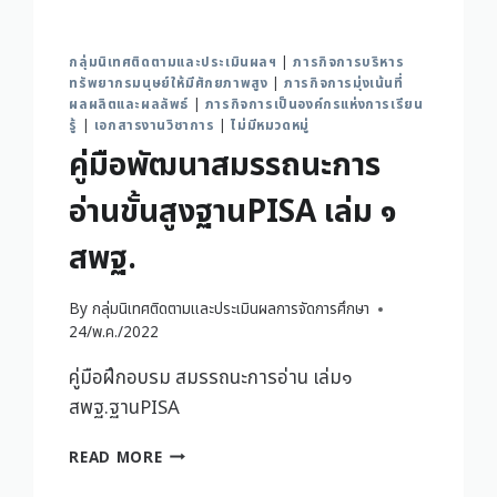
กลุ่มนิเทศติดตามและประเมินผลฯ
|
ภารกิจการบริหาร
ทรัพยากรมนุษย์ให้มีศักยภาพสูง
|
ภารกิจการมุ่งเน้นที่
ผลผลิตและผลลัพธ์
|
ภารกิจการเป็นองค์กรแห่งการเรียน
รู้
|
เอกสารงานวิชาการ
|
ไม่มีหมวดหมู่
คู่มือพัฒนาสมรรถนะการ
อ่านขั้นสูงฐานPISA เล่ม ๑
สพฐ.
By
กลุ่มนิเทศติดตามและประเมินผลการจัดการศึกษา
24/พ.ค./2022
คู่มือฝึกอบรม สมรรถนะการอ่าน เล่ม๑
สพฐ.ฐานPISA
READ MORE