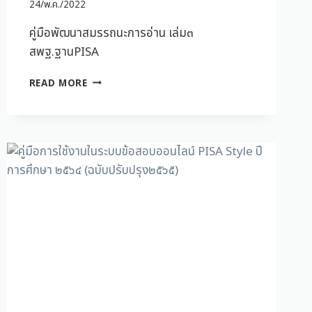
24/พ.ค./2022
คู่มือพัฒนาสมรรถนะการอ่าน เล่ม๓
สพฐ.ฐานPISA
READ MORE