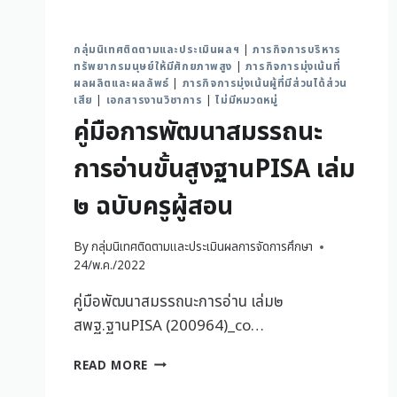
กลุ่มนิเทศติดตามและประเมินผลฯ
|
ภารกิจการบริหาร
ทรัพยากรมนุษย์ให้มีศักยภาพสูง
|
ภารกิจการมุ่งเน้นที่
ผลผลิตและผลลัพธ์
|
ภารกิจการมุ่งเน้นผู้ที่มีส่วนได้ส่วน
เสีย
|
เอกสารงานวิชาการ
|
ไม่มีหมวดหมู่
คู่มือการพัฒนาสมรรถนะ
การอ่านขั้นสูงฐานPISA เล่ม
๒ ฉบับครูผู้สอน
By
กลุ่มนิเทศติดตามและประเมินผลการจัดการศึกษา
24/พ.ค./2022
คู่มือพัฒนาสมรรถนะการอ่าน เล่ม๒
สพฐ.ฐานPISA (200964)_co…
READ MORE