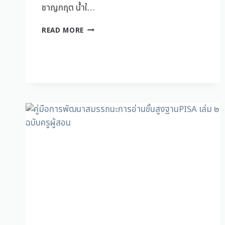
ชาญกฤต น้ำใ…
READ MORE