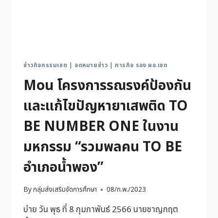
ข่าวกิจกรรมเขต
|
จดหมายข่าว
|
ภารกิจ รอง ผอ.เขต
Mou โครงการรณรงค์ป้องกัน
และแก้ไขปัญหายาเสพติด TO
BE NUMBER ONE ในงาน
มหกรรม “รวมพลคน TO BE
อำเภอน้ำพอง”
By
กลุ่มส่งเสริมจัดการศึกษา
08/ก.พ./2023
บ่าย วัน พุธ ที่ 8 กุมภาพันธ์ 2566 นายชาญกฤต