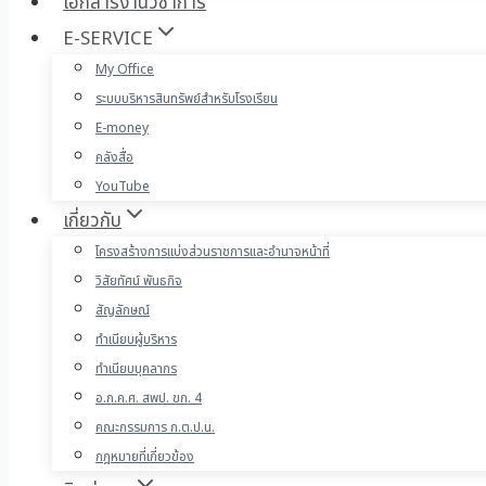
เอกสารงานวิชาการ
E-SERVICE
My Office
ระบบบริหารสินทรัพย์สำหรับโรงเรียน
E-money
คลังสื่อ
YouTube
เกี่ยวกับ
โครงสร้างการแบ่งส่วนราชการและอำนาจหน้าที่
วิสัยทัศน์ พันธกิจ
สัญลักษณ์
ทำเนียบผู้บริหาร
ทำเนียบบุคลากร
อ.ก.ค.ศ. สพป. ขก. 4
คณะกรรมการ ก.ต.ป.น.
กฎหมายที่เกี่ยวข้อง