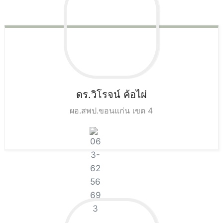
ดร.วิโรจน์
ค้อไผ่
ผอ.สพป.ขอนแก่น เขต 4