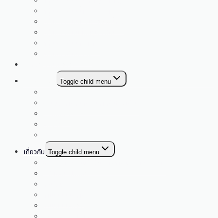
กลุ่มโรงเรียนพระธาตุปรางค์กู่
กลุ่มโรงเรียนน้ำพองสะอาด
กลุ่มโรงเรียนม่วงหวานกุดน้ำใส
กลุ่มโรงเรียนเขื่อนอุบลรัตน์
กลุ่มโรงเรียนภูพานคำ
กลุ่มโรงเรียนซำสูง
เอกสารงานวิชาการ
E-SERVICE
Toggle child menu
My Office
ระบบบริหารสินทรัพย์สำหรับโรงเรียน
E-money
คลังสื่อ
YouTube
เกี่ยวกับ
Toggle child menu
โครงสร้างการแบ่งส่วนราชการและอำนาจหน้าที่
วิสัยทัศน์ พันธกิจ
สัญลักษณ์
ทำเนียบผู้บริหาร
ทำเนียบบุคลากร
อ.ก.ค.ศ. สพป. ขก. 4