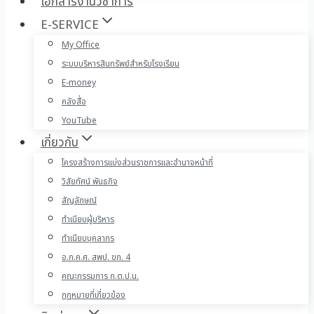
เอกสารงานวิชาการ
E-SERVICE
My Office
ระบบบริหารสินทรัพย์สำหรับโรงเรียน
E-money
คลังสื่อ
YouTube
เกี่ยวกับ
โครงสร้างการแบ่งส่วนราชการและอำนาจหน้าที่
วิสัยทัศน์ พันธกิจ
สัญลักษณ์
ทำเนียบผู้บริหาร
ทำเนียบบุคลากร
อ.ก.ค.ศ. สพป. ขก. 4
คณะกรรมการ ก.ต.ป.น.
กฎหมายที่เกี่ยวข้อง