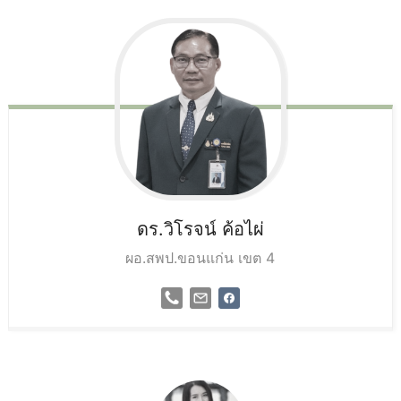
ดร.วิโรจน์
ค้อไผ่
ผอ.สพป.ขอนแก่น เขต 4