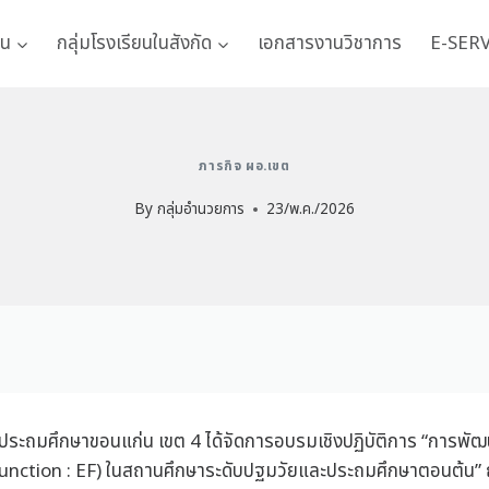
าน
กลุ่มโรงเรียนในสังกัด
เอกสารงานวิชาการ
E-SER
ภารกิจ ผอ.เขต
By
กลุ่มอำนวยการ
23/พ.ค./2026
ระถมศึกษาขอนแก่น เขต 4 ได้จัดการอบรมเชิงปฏิบัติการ “การพัฒนาก
 Function : EF) ในสถานศึกษาระดับปฐมวัยและประถมศึกษาตอนต้น” 