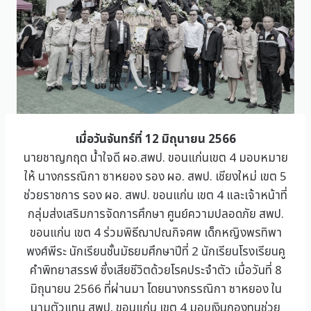
เมื่อวันจันทร์ที่ 12 มิถุนายน 2566
นายชาญกฤต น้ำใจดี ผอ.สพป. ขอนแก่นเขต 4 มอบหมาย
ให้ นางกรรณิกา ซาหยอง รอง ผอ. สพป. เชียงใหม่ เขต 5
ช่วยราชการ รอง ผอ. สพป. ขอนแก่น เขต 4 และเจ้าหน้าที่
กลุ่มส่งเสริมการจัดการศึกษา ศูนย์ความปลอดภัย สพป.
ขอนแก่น เขต 4 ร่วมพิธีฌาปณกิจศพ เด็กหญิงพรทิพา
พงศ์พีระ นักเรียนชั้นมัธยมศึกษาปีที่ 2 นักเรียนโรงเรียนคู
คำพิทยาสรรพ์ ซึ่งเสียชีวิตด้วยโรคประจำตัว เมื่อวันที่ 8
มิถุนายน 2566 ที่ผ่านมา โดยนางกรรณิกา ซาหยอง ใน
นามตัวแทน สพป. ขอนแก่น เขต 4 มอบเงินกองทุนช่วย