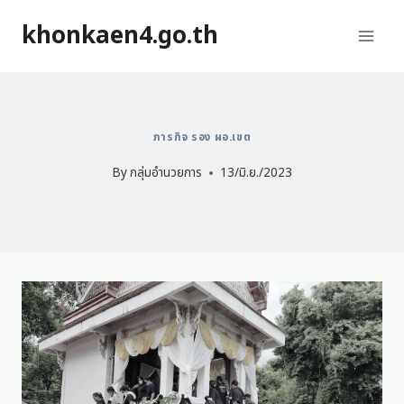
khonkaen4.go.th
ภารกิจ รอง ผอ.เขต
By
กลุ่มอำนวยการ
13/มิ.ย./2023