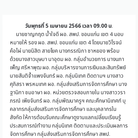
วันพุทธที่ 5 เมษายน 2566 เวลา 09.00 น
.
นายชาญกฤต น้ำใจดี ผอ. สพป. ขอนแก่น เขต 4 มอบ
หมายให้ รอง ผอ. สพป. ขอนแก่น เขต 4 โดยนายวิโรจน์
ค้อไผ่ นายนิสิต สายโยค นางกรรณิกา ซาหยอง พร้อม
ด้วยนางสาวบุษบา นาอุดม ผอ. กลุ่มอำนวยการ นางนภา
เพ็ญ ศรีหาพุฒ ผอ. กลุ่มบริหารงานการเงินและสินทรัพย์
นายสันติจ้ำแพงจันทร์ ผอ. กลุ่มนิเทศ ติดตามฯ นางสาว
ศุภิสรา พรหมเทศ ผอ. กลุ่มส่งเสริมการจัดการศึกษา นาง
ฐานิกา ชมอาษา ผอ. หน่วยตรวจสอบภายใน นางสาววรา
ภรณ์ เพียจันทร์ ผอ. กลุ่มพัฒนาครูฯ คณะศึกษานิเทศก์ บุ
คลากรกลุ่มส่งเสริมการจัดการศึกษา และบุคลากรใน
สังกัด ให้การต้อนรับคณะศึกษาดูงานแลกเปลี่ยนเรียนรู้
ประสบการณ์ทำงาน กลุ่มนิเทศ ติดตามและประเมินผลการ
จัดการศึกษา กลุ่มส่งเสริมการจัดการศึกษา สพป.