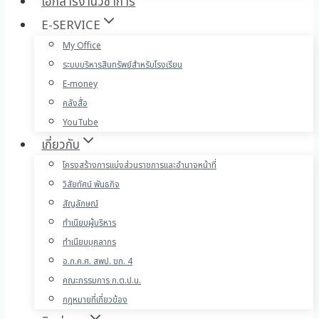
เอกสารงานวิชาการ
E-SERVICE
My Office
ระบบบริหารสินทรัพย์สำหรับโรงเรียน
E-money
คลังสื่อ
YouTube
เกี่ยวกับ
โครงสร้างการแบ่งส่วนราชการและอำนาจหน้าที่
วิสัยทัศน์ พันธกิจ
สัญลักษณ์
ทำเนียบผู้บริหาร
ทำเนียบบุคลากร
อ.ก.ค.ศ. สพป. ขก. 4
คณะกรรมการ ก.ต.ป.น.
กฎหมายที่เกี่ยวข้อง