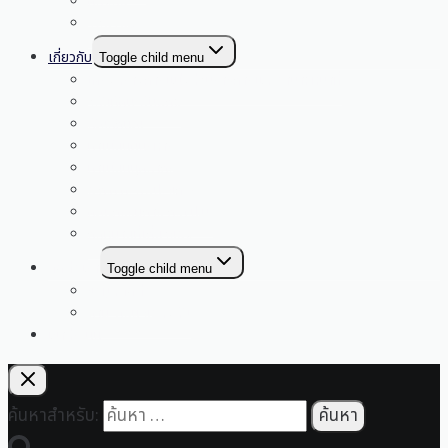
คลังสื่อ
YouTube
เกี่ยวกับ
Toggle child menu
โครงสร้างการแบ่งส่วนราชการและอำนาจหน้าที่
วิสัยทัศน์ พันธกิจ
สัญลักษณ์
ทำเนียบผู้บริหาร
ทำเนียบบุคลากร
อ.ก.ค.ศ. สพป. ขก. 4
คณะกรรมการ ก.ต.ป.น.
กฎหมายที่เกี่ยวข้อง
ติดต่อเรา
Toggle child menu
ข้อมูลติดต่อ
ถาม-ตอบ ข้อสงสัย
เข้าสู่ระบบ
ค้นหาสำหรับ: