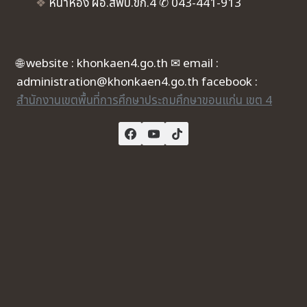
❖
หน้าห้อง ผอ.สพป.ขก.4 ✆ 043-441-913
🌐 website : khonkaen4.go.th ✉ email :
administration@khonkaen4.go.th facebook :
สำนักงานเขตพื้นที่การศึกษาประถมศึกษาขอนแก่น เขต 4