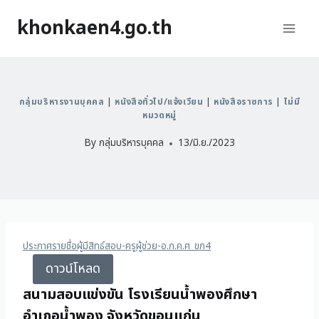
khonkaen4.go.th
กลุ่มบริหารงานบุคคล
|
หนังสือทั่วไป/แจ้งเวียน
|
หนังสือราชการ
|
ไม่มี
หมวดหมู่
By
กลุ่มบริหารบุคคล
13/มิ.ย./2023
ประกาศรายชื่อผู้มีสิทธ์สอบ-ครูผู้ช่วย-อ.ก.ค.ศ_ขก4
ดาวน์โหลด
สนามสอบแข่งขัน โรงเรียนน้ำพองศึกษา
อำเภอน้ำพอง จังหวัดขอนแก่น