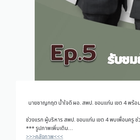
นายชาญกฤต น้ำใจดี ผอ. สพป. ขอนแก่น เขต 4 พร้อมด
ช่วงแรก ผู้บริหาร สพป. ขอนแก่น เขต 4 พบเพื่อนครู 
*** รูปภาพเพิ่มเติม…
>>>คลังภาพ<<<