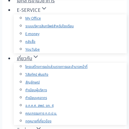
เอกสารงานวิชาการ
E-SERVICE
My Office
ระบบบริหารสินทรัพย์สำหรับโรงเรียน
E-money
คลังสื่อ
YouTube
เกี่ยวกับ
โครงสร้างการแบ่งส่วนราชการและอำนาจหน้าที่
วิสัยทัศน์ พันธกิจ
สัญลักษณ์
ทำเนียบผู้บริหาร
ทำเนียบบุคลากร
อ.ก.ค.ศ. สพป. ขก. 4
คณะกรรมการ ก.ต.ป.น.
กฎหมายที่เกี่ยวข้อง