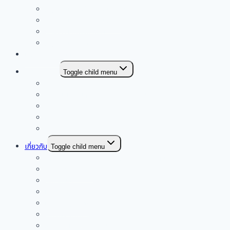
กลุ่มโรงเรียนม่วงหวานกุดน้ำใส
กลุ่มโรงเรียนเขื่อนอุบลรัตน์
กลุ่มโรงเรียนภูพานคำ
กลุ่มโรงเรียนซำสูง
เอกสารงานวิชาการ
E-SERVICE
Toggle child menu
My Office
ระบบบริหารสินทรัพย์สำหรับโรงเรียน
E-money
คลังสื่อ
YouTube
เกี่ยวกับ
Toggle child menu
โครงสร้างการแบ่งส่วนราชการและอำนาจหน้าที่
วิสัยทัศน์ พันธกิจ
สัญลักษณ์
ทำเนียบผู้บริหาร
ทำเนียบบุคลากร
อ.ก.ค.ศ. สพป. ขก. 4
คณะกรรมการ ก.ต.ป.น.