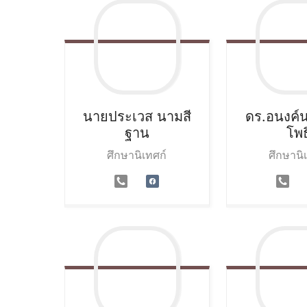
นายประเวส
นามสี
ดร.อนงค์
ฐาน
โพธิ
ศึกษานิเทศก์
ศึกษานิ