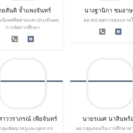
ยสันติ
จ้ำแพงจันทร์
นางฐานิกา
ชมอาษ
ุ่มนิเทศติดตามและประเมินผล
ผอ.หน่วยตรวจสอบภาย
การจัดการศึกษา
สาววราภรณ์
เพียจันทร์
นายรเมศ
นาสินพร้
กลุ่มพัฒนาครูและบุคลากร
ผอ.กลุ่มส่งเสริมการศึกษา