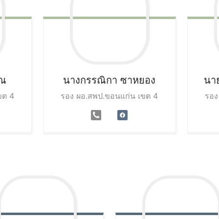
ูณ
นางกรรณิกา
ซาหยอง
นาย
ขต 4
รอง ผอ.สพป.ขอนแก่น เขต 4
รอง