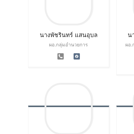
นางพัชรินทร์
แสนอุบล
น
ผอ.กลุ่มอำนวยการ
ผอ.