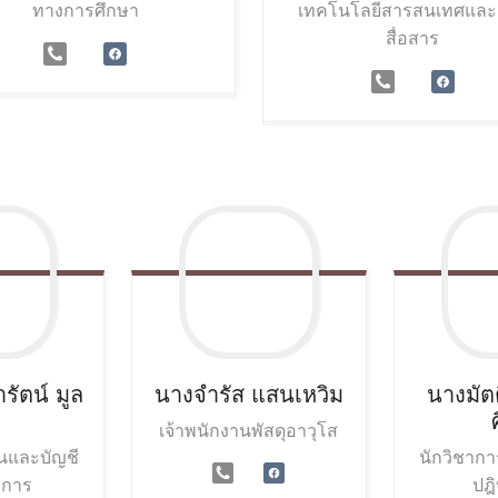
ทางการศึกษา
เทคโนโลยีสารสนเทศและ
สื่อสาร
รัตน์
มูล
นางจำรัส
แสนเหวิม
นางมัต
เจ้าพนักงานพัสดุอาวุโส
ินและบัญชี
นักวิชากา
การ
ปฎิ