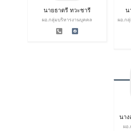
นายธาตรี
ทวะชารี
นา
ผอ.กลุ่มบริหารงานบุคคล
ผอ.กล
นาง
ผอ.