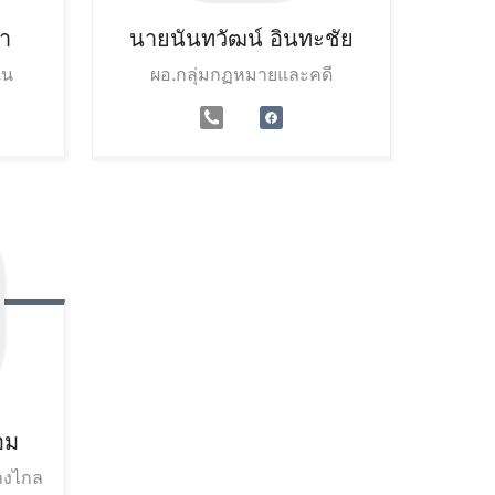
า
นายนันทวัฒน์
อินทะชัย
ใน
ผอ.กลุ่มกฏหมายและคดี
อม
ทางไกล