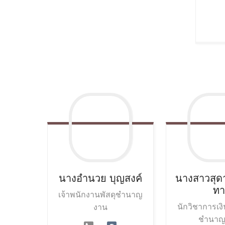
นางอำนวย
บุญสงค์
นางสาวสุดา
ทา
เจ้าพนักงานพัสดุชำนาญ
นักวิชาการเง
งาน
ชำนาญ