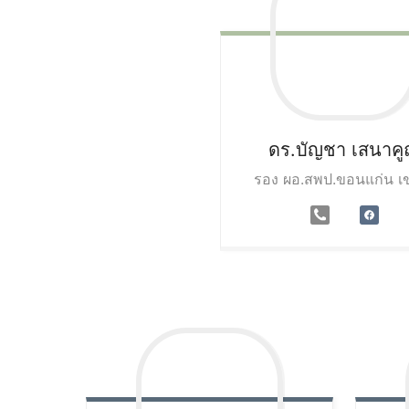
ดร.บัญชา
เสนาค
รอง ผอ.สพป.ขอนแก่น เ