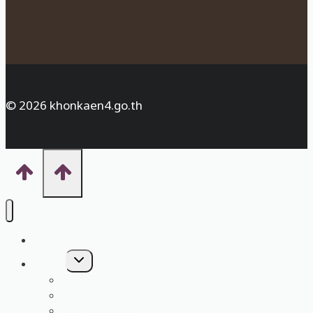
© 2026 khonkaen4.go.th
หน้าหลัก
Toggle
กลุ่มงาน
child
menu
กลุ่มอำนวยการ
กลุ่มบริหารงานการเงินและสินทรัพย์
กลุ่มนโยบายและแผน