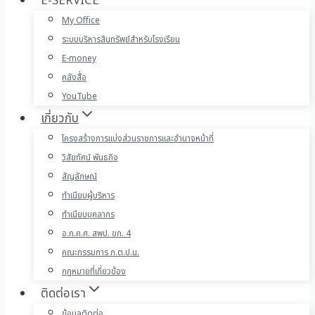
E-SERVICE
My Office
ระบบบริหารสินทรัพย์สำหรับโรงเรียน
E-money
คลังสื่อ
YouTube
เกี่ยวกับ
โครงสร้างการแบ่งส่วนราชการและอำนาจหน้าที่
วิสัยทัศน์ พันธกิจ
สัญลักษณ์
ทำเนียบผู้บริหาร
ทำเนียบบุคลากร
อ.ก.ค.ศ. สพป. ขก. 4
คณะกรรมการ ก.ต.ป.น.
กฎหมายที่เกี่ยวข้อง
ติดต่อเรา
ข้อมูลติดต่อ