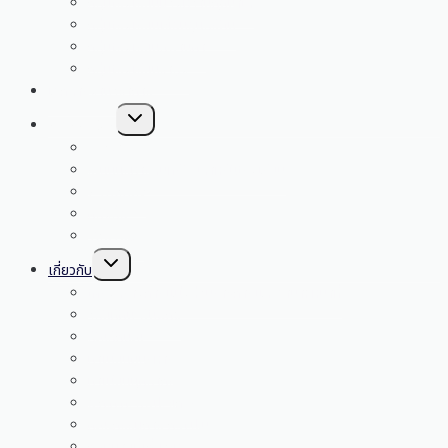
กลุ่มโรงเรียนม่วงหวานกุดน้ำใส
กลุ่มโรงเรียนเขื่อนอุบลรัตน์
กลุ่มโรงเรียนภูพานคำ
กลุ่มโรงเรียนซำสูง
เอกสารงานวิชาการ
Toggle
E-SERVICE
child
menu
My Office
ระบบบริหารสินทรัพย์สำหรับโรงเรียน
E-money
คลังสื่อ
YouTube
Toggle
เกี่ยวกับ
child
menu
โครงสร้างการแบ่งส่วนราชการและอำนาจหน้าที่
วิสัยทัศน์ พันธกิจ
สัญลักษณ์
ทำเนียบผู้บริหาร
ทำเนียบบุคลากร
อ.ก.ค.ศ. สพป. ขก. 4
คณะกรรมการ ก.ต.ป.น.
กฎหมายที่เกี่ยวข้อง