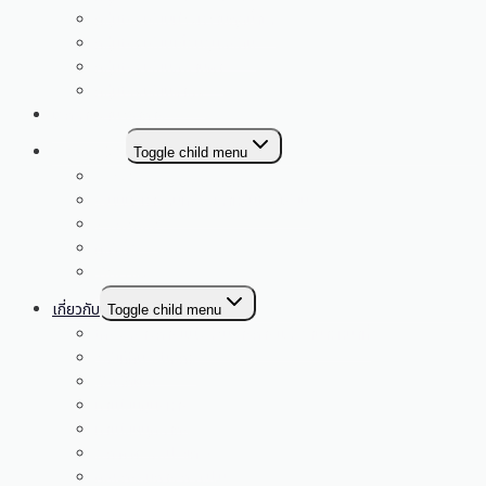
กลุ่มโรงเรียนม่วงหวานกุดน้ำใส
กลุ่มโรงเรียนเขื่อนอุบลรัตน์
กลุ่มโรงเรียนภูพานคำ
กลุ่มโรงเรียนซำสูง
เอกสารงานวิชาการ
E-SERVICE
Toggle child menu
My Office
ระบบบริหารสินทรัพย์สำหรับโรงเรียน
E-money
คลังสื่อ
YouTube
เกี่ยวกับ
Toggle child menu
โครงสร้างการแบ่งส่วนราชการและอำนาจหน้าที่
วิสัยทัศน์ พันธกิจ
สัญลักษณ์
ทำเนียบผู้บริหาร
ทำเนียบบุคลากร
อ.ก.ค.ศ. สพป. ขก. 4
คณะกรรมการ ก.ต.ป.น.