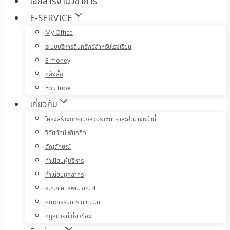
เอกสารงานวิชาการ
E-SERVICE
My Office
ระบบบริหารสินทรัพย์สำหรับโรงเรียน
E-money
คลังสื่อ
YouTube
เกี่ยวกับ
โครงสร้างการแบ่งส่วนราชการและอำนาจหน้าที่
วิสัยทัศน์ พันธกิจ
สัญลักษณ์
ทำเนียบผู้บริหาร
ทำเนียบบุคลากร
อ.ก.ค.ศ. สพป. ขก. 4
คณะกรรมการ ก.ต.ป.น.
กฎหมายที่เกี่ยวข้อง