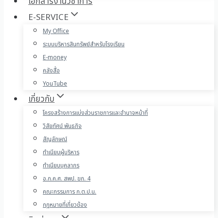
เอกสารงานวิชาการ
E-SERVICE
My Office
ระบบบริหารสินทรัพย์สำหรับโรงเรียน
E-money
คลังสื่อ
YouTube
เกี่ยวกับ
โครงสร้างการแบ่งส่วนราชการและอำนาจหน้าที่
วิสัยทัศน์ พันธกิจ
สัญลักษณ์
ทำเนียบผู้บริหาร
ทำเนียบบุคลากร
อ.ก.ค.ศ. สพป. ขก. 4
คณะกรรมการ ก.ต.ป.น.
กฎหมายที่เกี่ยวข้อง